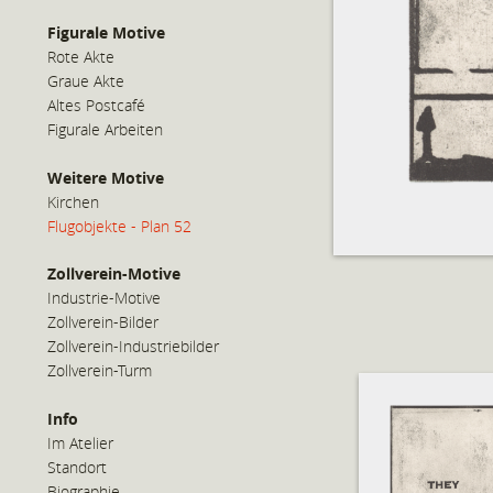
Figurale Motive
Rote Akte
Graue Akte
Altes Postcafé
Figurale Arbeiten
Weitere Motive
Kirchen
Flugobjekte - Plan 52
Zollverein-Motive
Industrie-Motive
Zollverein-Bilder
Zollverein-Industriebilder
Zollverein-Turm
Info
Im Atelier
Standort
Biographie