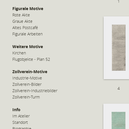
1
Figurale Motive
Rote Akte
Graue Akte
Altes Postcafé
Figurale Arbeiten
Weitere Motive
Kirchen
Flugobjekte - Plan 52
Zollverein-Motive
Industrie-Motive
Zollverein-Bilder
4
Zollverein-Industriebilder
Zollverein-Turm
Info
Im Atelier
Standort
Biographie