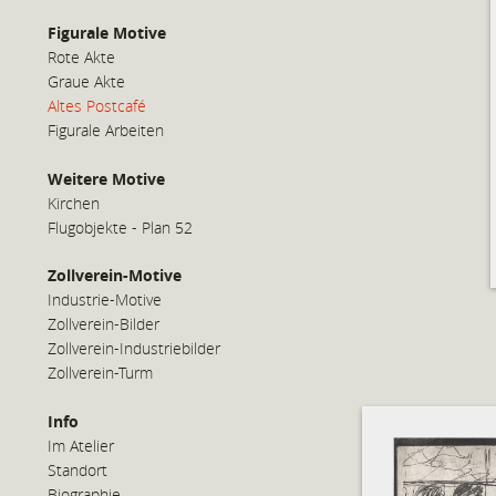
Figurale Motive
Rote Akte
Graue Akte
Altes Postcafé
Figurale Arbeiten
Weitere Motive
Kirchen
Flugobjekte - Plan 52
Zollverein-Motive
Industrie-Motive
Zollverein-Bilder
Zollverein-Industriebilder
Zollverein-Turm
Info
Im Atelier
Standort
Biographie