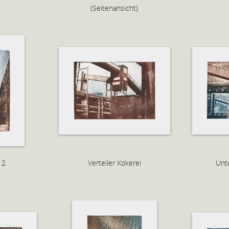
(Seitenansicht)
12
Verteiler Kokerei
Unte