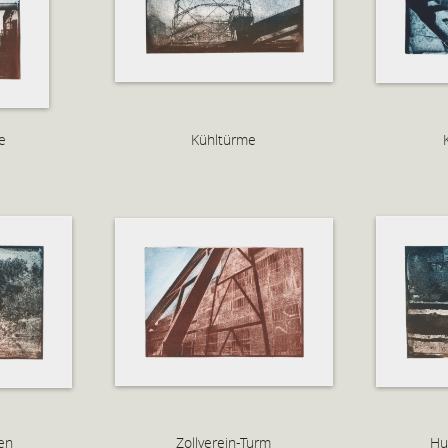
e
Kühltürme
en
Zollverein-Turm
Hu