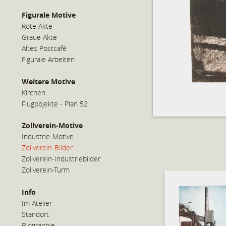
Figurale Motive
Rote Akte
Graue Akte
Altes Postcafé
Figurale Arbeiten
Weitere Motive
Kirchen
Flugobjekte - Plan 52
Zollverein-Motive
Industrie-Motive
Zollverein-Bilder
Zollverein-Industriebilder
Zollverein-Turm
Info
Im Atelier
Standort
Biographie