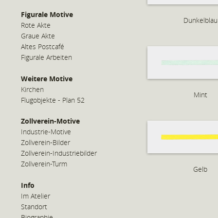
Figurale Motive
Dunkelblau
Rote Akte
Graue Akte
Altes Postcafé
Figurale Arbeiten
Weitere Motive
Kirchen
Mint
Flugobjekte - Plan 52
Zollverein-Motive
Industrie-Motive
Zollverein-Bilder
Zollverein-Industriebilder
Zollverein-Turm
Gelb
Info
Im Atelier
Standort
Biographie