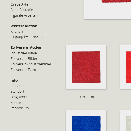
Graue Akte
Altes Postcafé
Figurale Arbeiten
Weitere Motive
Kirchen
Flugobjekte - Plan 52
Zollverein-Motive
Industrie-Motive
Zollverein-Bilder
Zollverein-Industriebilder
Zollverein-Turm
Info
Im Atelier
Standort
Biographie
Dunkelrot
Kontakt
Impressum